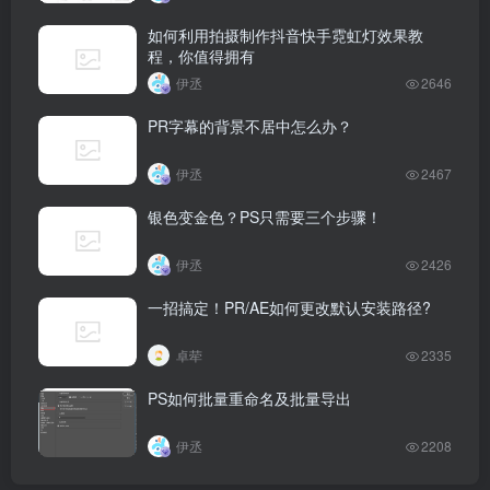
如何利用拍摄制作抖音快手霓虹灯效果教
程，你值得拥有
伊丞
2646
PR字幕的背景不居中怎么办？
伊丞
2467
银色变金色？PS只需要三个步骤！
伊丞
2426
一招搞定！PR/AE如何更改默认安装路径?
卓荦
2335
PS如何批量重命名及批量导出
伊丞
2208