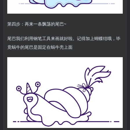
第四步：再来一条飘荡的尾巴~
尾巴我们利用钢笔工具来画就好啦。记得加上蝴蝶结哦，毕
竟蜗牛的尾巴是固定在蜗牛壳上面