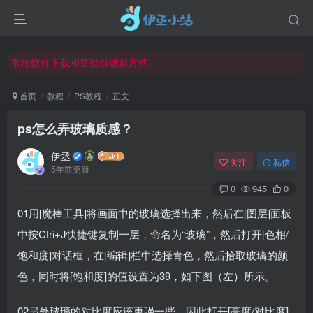
欢迎反馈网站中存在的问题和建议！
欢迎访问伊丞小站！
常用软件下载和答疑群进群方式
仅需三步，快速投稿，实现知识变现！
首页
教程
PS教程
正文
欢迎反馈网站中存在的问题和建议！
ps怎么弄玻璃质感？
欢迎访问伊丞小站！
伊丞
关注
私信
5年前更新
0
945
0
01用[魔棒工具]将画面中的玻璃选择出来，然后在[图层]面板
中按Ctri+J快捷键复制一层，命名为“玻璃”，然后打开[色相/
饱和度]对话框，在[编辑]栏中选择青色，然后拾取玻璃的颜
色，同时将[饱和度]的值设置为39，如下图（左）所示。
02另外玻璃的对比度应该更强一些，因此打开[亮度/对比度]