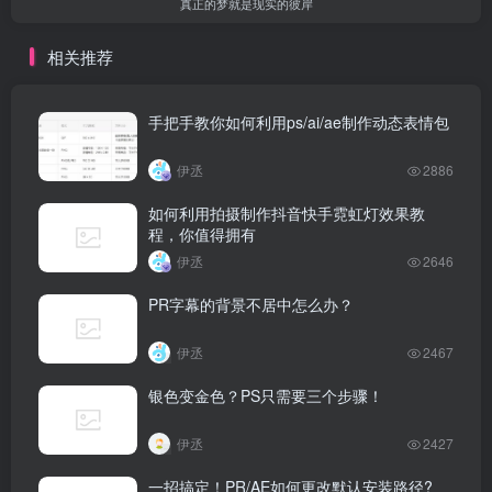
真正的梦就是现实的彼岸
相关推荐
手把手教你如何利用ps/ai/ae制作动态表情包
伊丞
2886
如何利用拍摄制作抖音快手霓虹灯效果教
程，你值得拥有
伊丞
2646
PR字幕的背景不居中怎么办？
伊丞
2467
银色变金色？PS只需要三个步骤！
伊丞
2427
一招搞定！PR/AE如何更改默认安装路径?