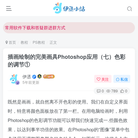
欢迎反馈网站中存在的问题和建议！
欢迎访问伊丞小站！
常用软件下载和答疑群进群方式
仅需三步，快速投稿，实现知识变现！
首页
教程
PS教程
正文
欢迎反馈网站中存在的问题和建议！
插画绘制的完美画具Photoshop应用（七）色彩
欢迎访问伊丞小站！
的调节①
伊丞
关注
私信
5年前更新
0
789
0
既然是画画，就自然离不开色彩的使用。我们在自定义界面
时，特意将颜色面板放在了第一栏。在用电脑绘画时，利用
Photoshop的色彩调节功能可以帮我们快速完成一.些颜色效
果，以达到事半功倍的效果。在Photoshop的“图像”菜单中包