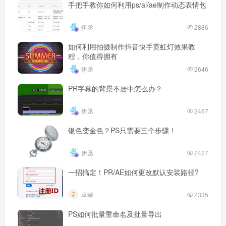
手把手教你如何利用ps/ai/ae制作动态表情包
伊丞
2886
如何利用拍摄制作抖音快手霓虹灯效果教
程，你值得拥有
伊丞
2646
PR字幕的背景不居中怎么办？
伊丞
2467
银色变金色？PS只需要三个步骤！
伊丞
2427
一招搞定！PR/AE如何更改默认安装路径?
卓荦
2335
PS如何批量重命名及批量导出