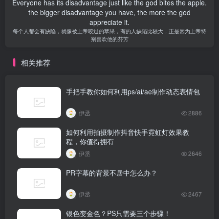
Everyone has its disadvantage just like the god bites the apple.
the bigger disadvantage you have, the more the god
appreciate it.
每个人都会有缺陷，就像被上帝咬过的苹果，有的人缺陷比较大，正是因为上帝特
别喜欢他的芬芳
相关推荐
手把手教你如何利用ps/ai/ae制作动态表情包
伊丞
2886
如何利用拍摄制作抖音快手霓虹灯效果教
程，你值得拥有
伊丞
2646
PR字幕的背景不居中怎么办？
伊丞
2467
银色变金色？PS只需要三个步骤！