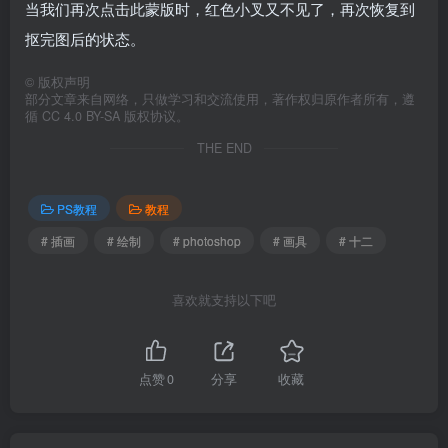
当我们再次点击此蒙版时，红色小叉又不见了，再次恢复到
抠完图后的状态。
©
版权声明
部分文章来自网络，只做学习和交流使用，著作权归原作者所有，遵
循 CC 4.0 BY-SA 版权协议。
THE END
PS教程
教程
# 插画
# 绘制
# photoshop
# 画具
# 十二
喜欢就支持以下吧
点赞
0
分享
收藏