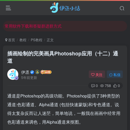
欢迎反馈网站中存在的问题和建议！
欢迎访问伊丞小站！
常用软件下载和答疑群进群方式
仅需三步，快速投稿，实现知识变现！
首页
教程
PS教程
正文
欢迎反馈网站中存在的问题和建议！
插画绘制的完美画具Photoshop应用（十二）通
欢迎访问伊丞小站！
道
伊丞
关注
私信
5年前更新
0
758
0
通道是Photoshop的高级功能。Photoshop提供了3种类型的
通道:色彩通道、Alpha通道 (包括快速蒙版)和专色通道。说
得太复杂反而让人迷茫，简单地说，一般我在画画中经常用
色彩通道来调色，用Alpha通道来抠图。