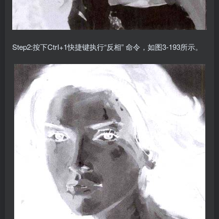
Step2:按下CtrI+1快捷键执行“反相” 命令，如图3-193所示。