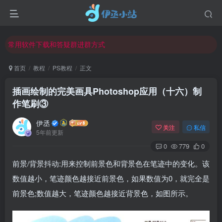
欢迎反馈网站中存在的问题和建议！
欢迎访问伊丞小站！
常用软件下载和答疑群进群方式
仅需三步，快速投稿，实现知识变现！
首页
教程
PS教程
正文
欢迎反馈网站中存在的问题和建议！
插画绘制的完美画具Photoshop应用（十六）制
欢迎访问伊丞小站！
作笔刷③
伊丞
关注
私信
5年前更新
0
779
0
前景/背景抖动:用来控制前景色和背景色在笔迹中的变化。该
数值越小，笔迹颜色越接近前景色，如果数值为0，就完全是
前景色;数值越大，笔迹颜色越接近背景色，如图所示。