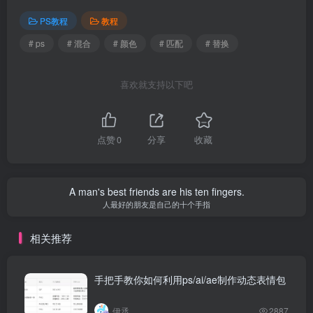
PS教程
教程
# ps
# 混合
# 颜色
# 匹配
# 替换
喜欢就支持以下吧
点赞
0
分享
收藏
A man's best friends are his ten fingers.
人最好的朋友是自己的十个手指
相关推荐
手把手教你如何利用ps/ai/ae制作动态表情包
伊丞
2887