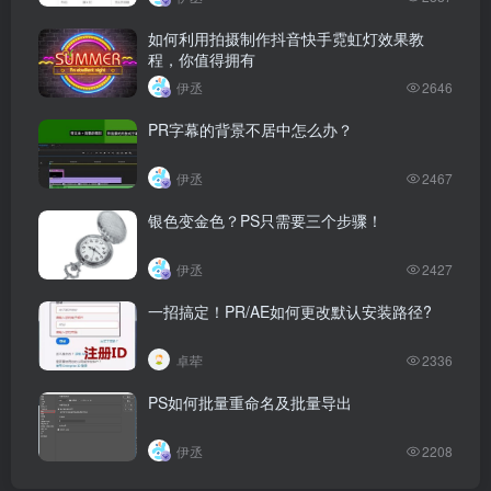
如何利用拍摄制作抖音快手霓虹灯效果教
程，你值得拥有
伊丞
2646
PR字幕的背景不居中怎么办？
伊丞
2467
银色变金色？PS只需要三个步骤！
伊丞
2427
一招搞定！PR/AE如何更改默认安装路径?
卓荦
2336
PS如何批量重命名及批量导出
伊丞
2208