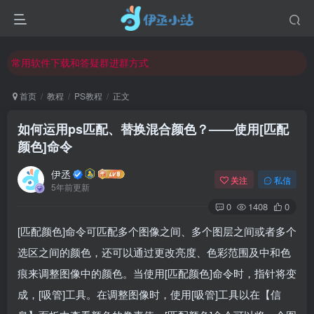
欢迎反馈网站中存在的问题和建议！
欢迎访问伊丞小站！
常用软件下载和答疑群进群方式
仅需三步，快速投稿，实现知识变现！
首页
教程
PS教程
正文
欢迎反馈网站中存在的问题和建议！
如何运用ps匹配、替换混合颜色？——使用[匹配
欢迎访问伊丞小站！
颜色]命令
伊丞
关注
私信
5年前更新
0
1408
0
[匹配颜色]命令可匹配多个图像之间、多个图层之间或者多个
选区之间的颜色，还可以通过更改亮度、色彩范围及中和色
痕来调整图像中的颜色。当使用[匹配颜色]命令时，指针将变
成，[吸管]工具。在调整图像时，使用[吸管]工具以在【信