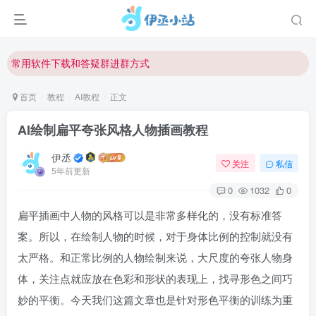
欢迎反馈网站中存在的问题和建议！
欢迎访问伊丞小站！
常用软件下载和答疑群进群方式
仅需三步，快速投稿，实现知识变现！
首页
教程
AI教程
正文
欢迎反馈网站中存在的问题和建议！
AI绘制扁平夸张风格人物插画教程
欢迎访问伊丞小站！
伊丞
关注
私信
5年前更新
0
1032
0
扁平插画中人物的风格可以是非常多样化的，没有标准答
案。所以，在绘制人物的时候，对于身体比例的控制就没有
太严格。和正常比例的人物绘制来说，大尺度的夸张人物身
体，关注点就应放在色彩和形状的表现上，找寻形色之间巧
妙的平衡。今天我们这篇文章也是针对形色平衡的训练为重