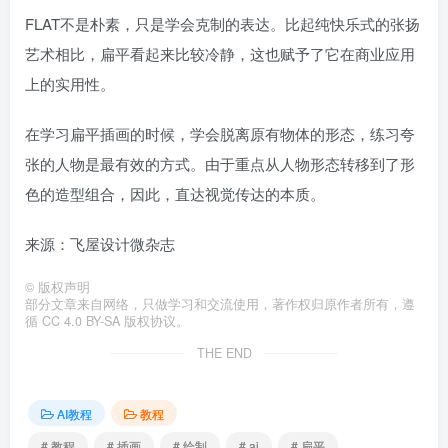
FLAT不是朴素，只是学会克制的表达。比起纯快乐式的张扬
艺术相比，扁平看起来比较冷静，这也赋予了它在商业应用
上的实用性。
在学习扁平插画的时候，学会脱离原有物体的形态，练习夸
张的人物是最有效的方式。由于重点从人物形态转移到了形
色的造型组合，因此，直达视觉传达的本质。
来源：飞屋设计微杂志
©
版权声明
部分文章来自网络，只做学习和交流使用，著作权归原作者所有，遵
循 CC 4.0 BY-SA 版权协议。
THE END
AI教程
教程
# 教程
# 插画
# 绘制
# ai
# 扁平