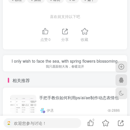
喜欢就支持以下吧
点赞
0
分享
收藏
I only wish to face the sea, with spring flowers blossoming.
我只愿面朝大海，春暖花开
相关推荐
手把手教你如何利用ps/ai/ae制作动态表情包
伊丞
2886
0
如何利用拍摄制作抖音快手霓虹灯效果教
欢迎您参与讨论！
程，你值得拥有