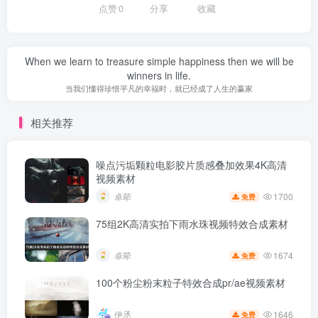
点赞
0
分享
收藏
When we learn to treasure simple happiness then we will be
winners in life.
当我们懂得珍惜平凡的幸福时，就已经成了人生的赢家
相关推荐
噪点污垢颗粒电影胶片质感叠加效果4K高清
视频素材
1700
卓荦
免费
75组2K高清实拍下雨水珠视频特效合成素材
1674
卓荦
免费
100个粉尘粉末粒子特效合成pr/ae视频素材
1646
伊丞
免费