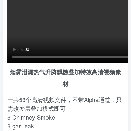
烟雾泄漏热气升腾飘散叠加特效高清视频素
材
一共58个高清视频文件，不带Alpha通道，只
需改变层叠加模式即可
3 Chimney Smoke
3 gas leak