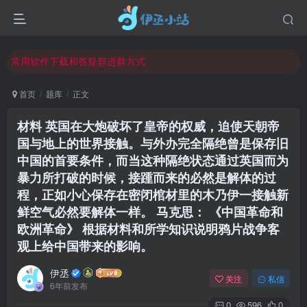
欢迎反馈网站中存在的问题和建议！
欢迎访问伊丞小站！
常用软件下载和答疑群进群方式
仅需三步，快速投稿，实现知识变现！
首页
题库
正文
欢迎反馈网站中存在的问题和建议！
材料 英国在大炮破坏了皇帝的权威，迫使天朝帝
欢迎访问伊丞小站！
国与地上的世界接触。与外办完全隔绝曾是保存旧
中国的首要条件，而当这种隔绝状态通过英国而为
暴力所打破的时候，接踵而来的必然是解体的过
程，正如小心保存在密闭棺材里的木乃伊一接触新
鲜空气必然要解体一样。 马克思： 《中国革命和
欧洲革命》 根据材料和所学知识说明鸦片战争客
观上给中国带来的影响。
伊丞
关注
私信
6年前发布
0
596
0