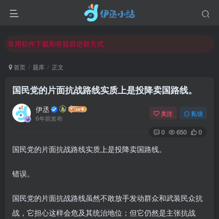
欢迎反馈网站中存在的问题和建议！
欢迎访问伊丞小站！
常用软件下载和答疑群进群方式
仅需三步，快速投稿，实现知识变现！
首页
题库
正文
欢迎反馈网站中存在的问题和建议！
国民党的片面抗战路线实质上是投降卖国路线。
欢迎访问伊丞小站！
伊丞
关注
私信
6年前发布
0
650
0
国民党的片面抗战路线实质上是投降卖国路线。
错误。
国民党的片面抗战路线虽然不敢放手发动群众和武装民众抗
战，它担心这样会危及其统治地位；但它仍然是主张抗战