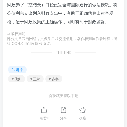
财政赤字（或结余）口径已完全与国际通行的做法接轨。将
公债利息支出列入财政支出中，有助于正确估算出赤字规
模，便于财政政策的正确运作，同时有利于财政监督。
©
版权声明
部分文章来自网络，只做学习和交流使用，著作权归原作者所有，遵
循 CC 4.0 BY-SA 版权协议。
THE END
题库
# 债务
# 正常
# 赤字
喜欢就支持以下吧
点赞
0
分享
收藏