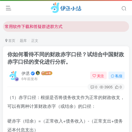
欢迎反馈网站中存在的问题和建议！
欢迎访问伊丞小站！
常用软件下载和答疑群进群方式
仅需三步，快速投稿，实现知识变现！
首页
题库
正文
欢迎反馈网站中存在的问题和建议！
你如何看待不同的财政赤字口径？试结合中国财政
欢迎访问伊丞小站！
赤字口径的变化进行分析。
伊丞
关注
私信
6年前发布
0
3905
0
（1）赤字口径：根据是否将债务收支作为正常的财政收支，
可以有两种计算财政赤字（或结余）的口径：
硬赤字（结余）=（正常收入+债务收入）-（正常支出+债务
还本付息支出）