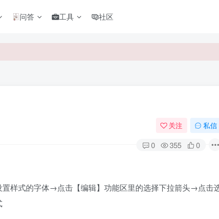
问答
工具
社区
关注
私信
0
355
0
设置样式的字体→点击【编辑】功能区里的选择下拉箭头→点击
式