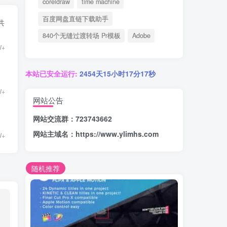
coreldraw
time machine
百度网盘直链下载助手
共
840个无缝过渡转场 Pr模板
Adobe
W+
本站已安全运行:
2454天15小时17分18秒
W+
网站公告
网站交流群：723743662
网站主域名：
https://www.ylimhs.com
W+
随机推荐