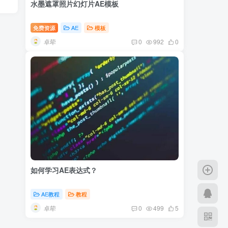
水墨遮罩照片幻灯片AE模板
免费资源
AE
模板
卓荦
0
992
0
如何学习AE表达式？
AE教程
教程
卓荦
0
499
5