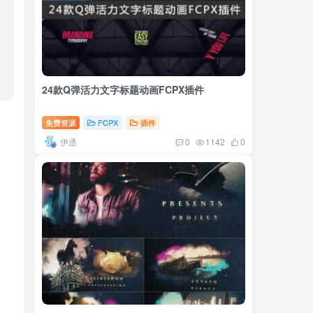
24款Q弹活力文字标题动画FCPX插件
免费资源
FCPX
插件
伊丞
0
1142
0