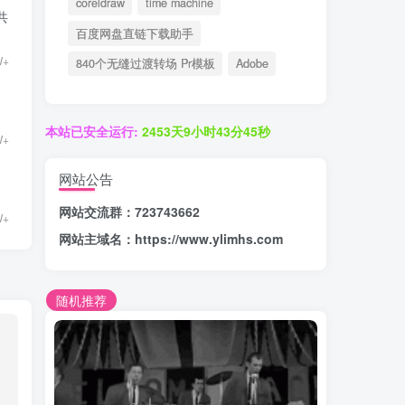
coreldraw
time machine
共
百度网盘直链下载助手
W+
840个无缝过渡转场 Pr模板
Adobe
本站已安全运行:
2453天9小时43分46秒
W+
网站公告
网站交流群：723743662
W+
网站主域名：
https://www.ylimhs.com
随机推荐