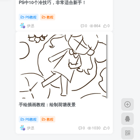
PS中10个冷技巧，非常适合新手！
PS教程
教程
伊丞
0
864
0
手绘插画教程：绘制荷塘夜景
PS教程
教程
伊丞
0
1030
0