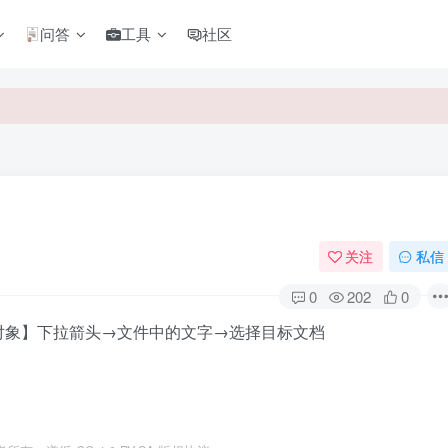
问答
工具
社区
关注
私信
0
202
0
对象】下拉箭头→文件中的文字→选择目标文档