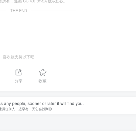
遵循 CC 4.0 BY-SA 版权协议。
THE END
喜欢就支持以下吧
分享
收藏
 any people, sooner or later it will find you.
遗漏任何人，迟早有一天它会找到你