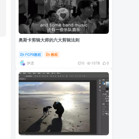
奥斯卡剪辑大师的六大剪辑法则
FCPX教程
教程
伊丞
0
1078
0