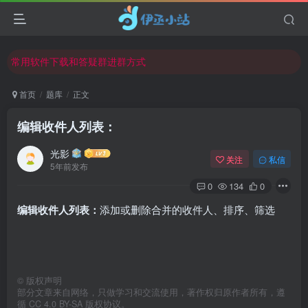
欢迎反馈网站中存在的问题和建议！
欢迎访问伊丞小站！
常用软件下载和答疑群进群方式
仅需三步，快速投稿，实现知识变现！
首页
题库
正文
欢迎反馈网站中存在的问题和建议！
编辑收件人列表：
欢迎访问伊丞小站！
光影
关注
私信
5年前发布
0
134
0
编辑收件人列表：
添加或删除合并的收件人、排序、筛选
©
版权声明
部分文章来自网络，只做学习和交流使用，著作权归原作者所有，遵
循 CC 4.0 BY-SA 版权协议。