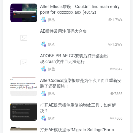
After Effects错误：Couldn’t find main entry
point for xxxxxxxx.aex (48:72)
伊丞
1.7W+
AE插件常用注册码大合集
伊丞
1.2W+
ADOBE PR AE CC安装后打开桌面出
现.crash文件且无法运行
伊丞
9847
AfterCodecs渲染报错是为什么？而且重新安
装了还是报错！
伊丞
7855
打开AE提示插件重复的增效工具，如何解
决？
伊丞
7566
打开AE模板提示“Migrate Settings”Form