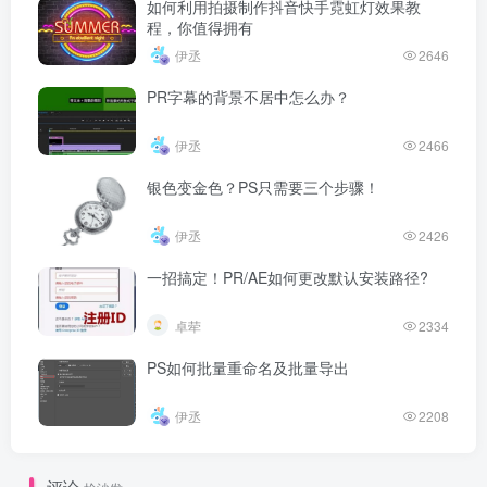
如何利用拍摄制作抖音快手霓虹灯效果教
程，你值得拥有
伊丞
2646
PR字幕的背景不居中怎么办？
伊丞
2466
银色变金色？PS只需要三个步骤！
伊丞
2426
一招搞定！PR/AE如何更改默认安装路径?
卓荦
2334
PS如何批量重命名及批量导出
伊丞
2208
评论