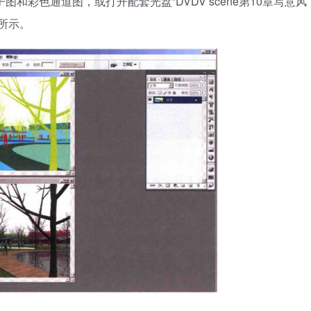
光子图和彩色通道图，或打开配套光盘”DVDV scene第10章写意风
图所示。