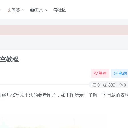
问答
工具
社区
空教程
关注
私信
0
839
0
观察几张写意手法的参考图片，如下图所示，了解一下写意的表