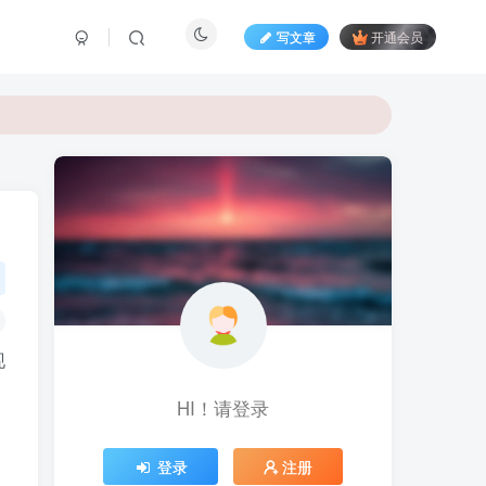
写文章
开通会员
常用软件下载
现
HI！请登录
登录
注册