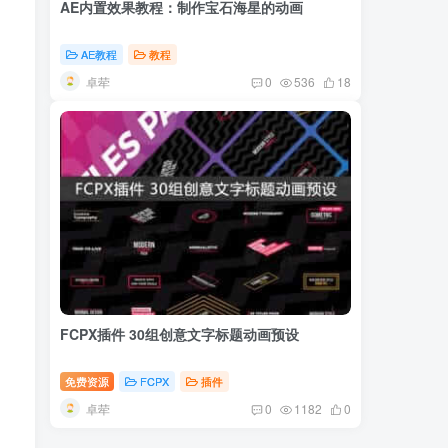
AE内置效果教程：制作宝石海星的动画
AE教程
教程
卓荦
0
536
18
FCPX插件 30组创意文字标题动画预设
免费资源
FCPX
插件
卓荦
0
1182
0