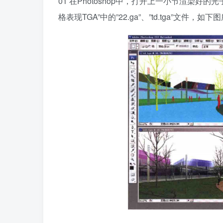
01 在Photoshop中，打开上一小节渲染好的
格表现TGA”中的”22.ga”、”td.tga”文件，如下